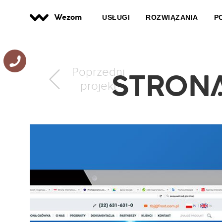
Wezom
USŁUGI
ROZWIĄZANIA
P
STRONA
Poprzedni
projekt