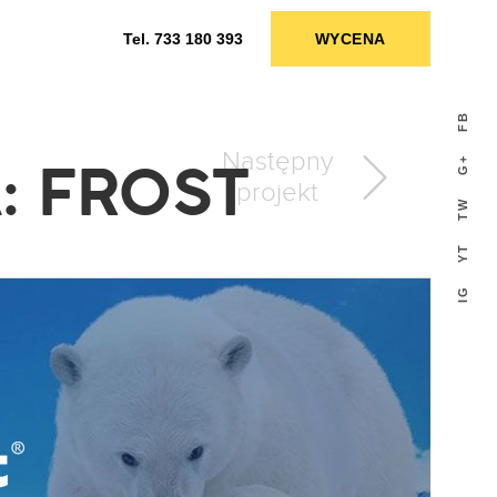
Tel.
733 180 393
WYCENA
FB
: FROST
Następny
G+
projekt
TW
YT
IG