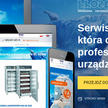
Serwi
która 
profe
urząd
PRZEJDŻ D
STRONY WWW