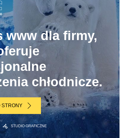
s www dla firmy,
oferuje
sjonalne
zenia chłodnicze.
O STRONY
STUDIO GRAFICZNE