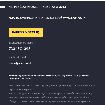
NIE PŁAĆ ZA PROCES - TYLKO ZA WYNIK!
G
W
A
R
A
N
T
U
J
E
M
Y
U
S
Ł
U
G
I
N
A
N
A
J
W
Y
Ż
S
Z
Y
M
P
O
Z
I
O
M
I
E
!
POPROŚ O OFERTĘ
Skontaktuj się z nami!
733 180 393
Napisz do nas!
biuro@wezom.pl
Tworzymy aplikacje mobilne i webowe, strony www, gry, portale i
sklepy internetowe
Jesteśmy międzynarodową agencją, która łączy usługi IT z kompleksowym
digital marketingiem.
Naszą misją jest łączenie nowych technologii z możliwościami jakie oferuje
Internet. Dzięki ogromnemu doświadczeniu, współpracy specjalistów z
różnych dziedzin oraz połączeniu najnowszych technologii z ekspercką