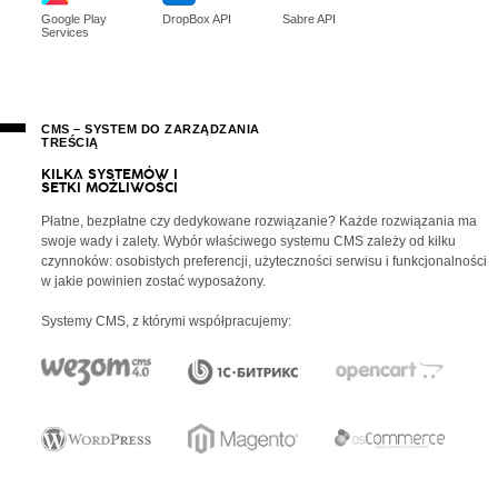
Google Play
DropBox API
Sabre API
Services
CMS – SYSTEM DO ZARZĄDZANIA
TREŚCIĄ
K
I
L
K
A
S
Y
S
T
E
M
Ó
W
I
S
E
T
K
I
M
O
Ż
L
I
W
O
Ś
C
I
Płatne, bezpłatne czy dedykowane rozwiązanie? Każde rozwiązania ma
swoje wady i zalety. Wybór właściwego systemu CMS zależy od kilku
czynnoków: osobistych preferencji, użyteczności serwisu i funkcjonalności
w jakie powinien zostać wyposażony.
Systemy CMS, z którymi współpracujemy: