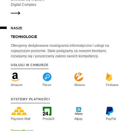
Digital Complex
NASZE
T
E
C
H
N
O
L
O
G
I
E
Oferujemy dedykowane rozwiązania informatyczne i usługi na
najwyższym poziomie. Stale podążamy za nowymi trendami,
rozwijamy się i poszerzamy zakres swoich kompetencji.
USŁUGI W
CHMURZE
Amazon
Parse
Wowza
Firebase
SYSTEMY
PŁATNOŚCI
Payment Wall
Privat24
Alipay
PayPal