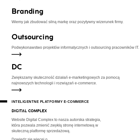
Branding
Wiemy jak zbudować silną
markę oraz pozytywny
wizerunek firmy.
Outsourcing
Podwykonawstwo projektów
informatycznych i outsourcing
pracowników IT.
DC
Zwiększamy skuteczność działań
e-marketingowych za pomocą
najnowszych
technologii i rozwiązań e-commerce.
INTELIGENTNE PLATFORMY
E-COMMERCE
D
I
G
I
T
A
L
C
O
M
P
L
E
X
Website Digital Complex to nasza autorska strategia,
która pozwala zmienić zwykłą stronę internetową w
skuteczną platformę sprzedażową.
Dowiedz się więcej o