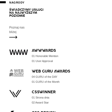
NAGRODY
Ś
W
I
A
D
C
Z
Y
M
Y
U
S
Ł
U
G
I
N
A
N
A
J
W
Y
Ż
S
Z
Y
M
P
O
Z
I
O
M
I
E
Poznaj nas
bliżej
AWWWARDS
01 Honorable Mention
01 User Approval
WEB GURU AWARDS
04 GURU of the DAY
01 GURU of the Month
CSSWINNER
01 Strona dnia
02 Award Star