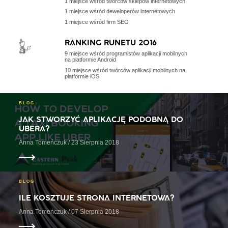
1 miejsce wśród twórców sklepów internetowych
1 miejsce wśród deweloperów internetowych
1 miejsce wśród firm SEO
RANKING RUNETU 2016
9 miejsce wśród programistów aplikacji mobilnych
na platformie Android
10 miejsce wśród twórców aplikacji mobilnych na
platformie iOS
BLOG
JAK STWORZYĆ APLIKACJĘ PODOBNĄ DO
UBERA?
Anna Tomeńczuk / 23 Sierpnia 2018
BLOG
ILE KOSZTUJE STRONA INTERNETOWA?
Anna Tomeńczuk / 07 Sierpnia 2018