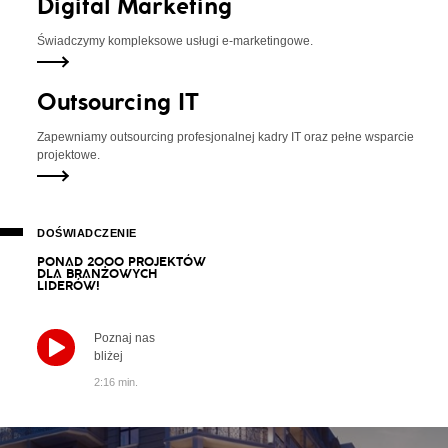
Digital Marketing
Świadczymy kompleksowe usługi e-marketingowe.
Outsourcing IT
Zapewniamy outsourcing profesjonalnej kadry IT oraz pełne wsparcie
projektowe.
DOŚWIADCZENIE
P
O
N
A
D
2
0
0
0
P
R
O
J
E
K
T
Ó
W
D
L
A
B
R
A
N
Ż
O
W
Y
C
H
L
I
D
E
R
Ó
W
!
Poznaj nas
bliżej
2:16 min.