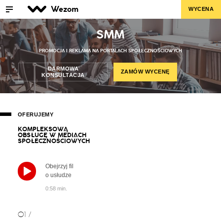
Wezom
WYCENA
SMM
PROMOCJA I REKLAMA NA PORTALACH SPOŁECZNOŚCIOWYCH
DARMOWA
ZAMÓW WYCENĘ
KONSULTACJA
OFERUJEMY
K
O
M
P
L
E
K
S
O
W
Ą
O
B
S
Ł
U
G
Ę
W
M
E
D
I
A
C
H
S
P
O
Ł
E
C
Z
N
O
Ś
C
I
O
W
Y
C
H
Obejrzyj fil
o usłudze
0:58 min.
01 /