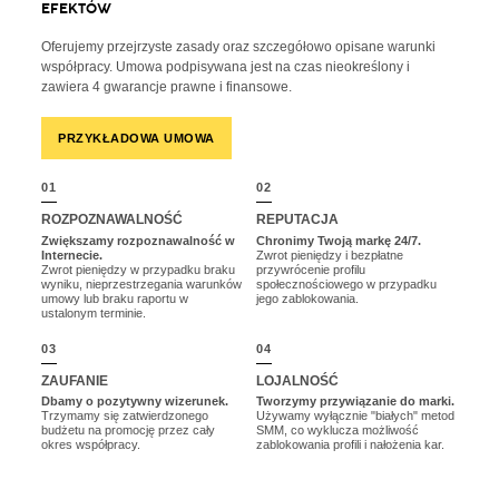
E
F
E
K
T
Ó
W
Oferujemy przejrzyste zasady oraz szczegółowo opisane warunki
współpracy. Umowa podpisywana jest na czas nieokreślony i
zawiera 4 gwarancje prawne i finansowe.
PRZYKŁADOWA UMOWA
01
02
ROZPOZNAWALNOŚĆ
REPUTACJA
Zwiększamy rozpoznawalność w
Chronimy Twoją markę 24/7.
Internecie.
Zwrot pieniędzy i bezpłatne
Zwrot pieniędzy w przypadku braku
przywrócenie profilu
wyniku, nieprzestrzegania warunków
społecznościowego w przypadku
umowy lub braku raportu w
jego zablokowania.
ustalonym terminie.
03
04
ZAUFANIE
LOJALNOŚĆ
Dbamy o pozytywny wizerunek.
Tworzymy przywiązanie do marki.
Trzymamy się zatwierdzonego
Używamy wyłącznie "białych" metod
budżetu na promocję przez cały
SMM, co wyklucza możliwość
okres współpracy.
zablokowania profili i nałożenia kar.