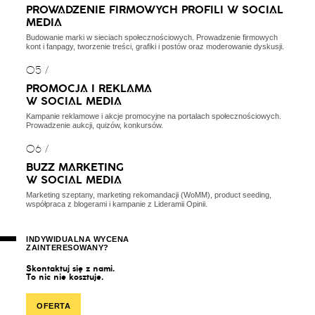
PROWADZENIE FIRMOWYCH PROFILI W SOCIAL
MEDIA
Budowanie marki w sieciach społecznościowych. Prowadzenie firmowych
kont i fanpagy, tworzenie treści, grafiki i postów oraz moderowanie dyskusji.
05 /
PROMOCJA I REKLAMA
W SOCIAL MEDIA
Kampanie reklamowe i akcje promocyjne na portalach społecznościowych.
Prowadzenie aukcji, quizów, konkursów.
06 /
BUZZ MARKETING
W SOCIAL MEDIA
Marketing szeptany, marketing rekomandacji (WoMM), product seeding,
współpraca z blogerami i kampanie z Lideramii Opinii.
INDYWIDUALNA WYCENA
ZAINTERESOWANY?
S
k
o
n
t
a
k
t
u
j
s
i
ę
z
n
a
m
i
.
T
o
n
i
c
n
i
e
k
o
s
z
t
u
j
e
.
OFERTA