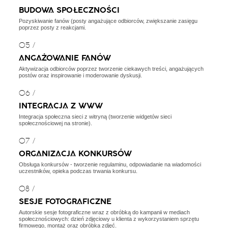
BUDOWA SPOŁECZNOŚCI
Pozyskiwanie fanów (posty angażujące odbiorców, zwiększanie zasięgu
poprzez posty z reakcjami.
05 /
ANGAŻOWANIE FANÓW
Aktywizacja odbiorców poprzez tworzenie ciekawych treści, angażujących
postów oraz inspirowanie i moderowanie dyskusji.
06 /
INTEGRACJA Z WWW
Integracja społeczna sieci z witryną (tworzenie widgetów sieci
społecznościowej na stronie).
07 /
ORGANIZACJA KONKURSÓW
Obsługa konkursów - tworzenie regulaminu, odpowiadanie na wiadomości
uczestników, opieka podczas trwania konkursu.
08 /
SESJE FOTOGRAFICZNE
Autorskie sesje fotograficzne wraz z obróbką do kampanii w mediach
społecznościowych: dzień zdjęciowy u klienta z wykorzystaniem sprzętu
firmowego, montaż oraz obróbka zdjęć.