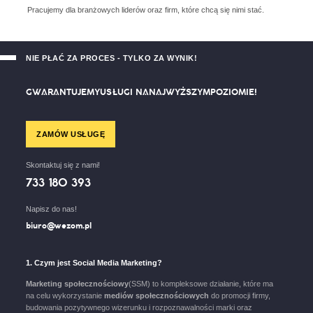
Pracujemy dla branżowych
liderów oraz firm, które chcą
się nimi stać.
NIE PŁAĆ ZA PROCES - TYLKO ZA WYNIK!
G
W
A
R
A
N
T
U
J
E
M
Y
U
S
Ł
U
G
I
N
A
N
A
J
W
Y
Ż
S
Z
Y
M
P
O
Z
I
O
M
I
E
!
ZAMÓW USŁUGĘ
Skontaktuj się z nami!
733 180 393
Napisz do nas!
biuro@wezom.pl
1. Czym jest Social Media Marketing?
Marketing społecznościowy
(SSM) to kompleksowe działanie, które ma
na celu wykorzystanie
mediów społecznościowych
do promocji firmy,
budowania pozytywnego wizerunku i rozpoznawalności marki oraz