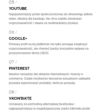
05 /
YOUTUBE
Najopularniejszy portal społecznościowy do streamingu plików
video. Idealny dla każdego, kto chce szybko zbudować
rozpoznawalność i stawia na multimedialny przekaz.
06 /
GOOGLE+
Firmowy profil na tej platformie nie tylko pomaga zwiększyć
rozpoznawalność, ale również bardzo korzystnie wpływa na
pozycjonowanie strony (SEO).
07 /
PINTEREST
Idealne narzędzie dla sklepów internetowych i branży e-
commerce. Dzięki możliwości tworzenia wizualnych zakładek
pozwala wypromować produkty i twórcze pomysły.
08 /
VKONTAKTE
Uznawany za wschodnią alternatywę facebooka i
najpopularniejszy w rosyjskojęzycznej części internetu portal