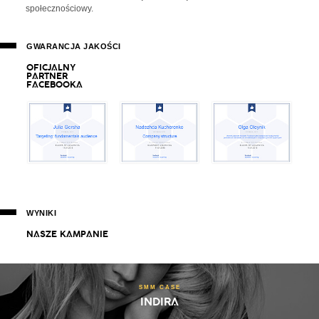
społecznościowy.
GWARANCJA JAKOŚCI
O
F
I
C
J
A
L
N
Y
P
A
R
T
N
E
R
F
A
C
E
B
O
O
K
A
WYNIKI
N
A
S
Z
E
K
A
M
P
A
N
I
E
SMM CASE
INDIRA