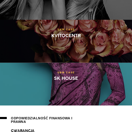
SMM CASE
KVITOCENTR
SMM CASE
SK HOUSE
ODPOWIEDZIALNOŚĆ FINANSOWA I
PRAWNA
G
W
A
R
A
N
C
J
A