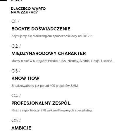
D
L
A
C
Z
E
G
O
W
A
R
T
O
N
A
M
Z
A
U
F
A
Ć
?
01 /
BOGATE
DOŚWIADCZENIE
Zajmujemy się Marketingiem społecznościowy od 2012 r.
02 /
MIĘDZYNARODOWY
CHARAKTER
Mamy 8 biur w 6 krajach:
Polska, USA, Niemcy, Austria,
Rosja, Ukraina.
03 /
KNOW HOW
Zrealizowaliśmy już
ponad 400 projektów SMM.
04 /
PROFESJONALNY
ZESPÓŁ
Nasz zespół tworzy 270
wykwalifikowanych specjalistów.
05 /
AMBICJE