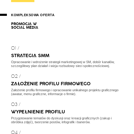
KOMPLEKSOWA OFERTA
P
R
O
M
O
C
J
A
W
S
O
C
I
A
L
M
E
D
I
A
01 /
STRATEGIA SMM
Opracowanie i wdrożenie strategii marketingowej w SM, dobór kanałów,
szczegółowy plan działań i wizja rozbudowy sieci społecznościowej.
02 /
ZAŁOŻENIE PROFILU FIRMOWEGO
Założenie profilu firmowego i opracowanie unikalnego projektu graficznego
(awatar, menu graficzne, informacje o firmie).
03 /
WYPEŁNIENIE PROFILU
Przygotowanie tematów do dyskusji oraz kreacji graficznych (zakup i
obróbka zdjęć), tworzenie postów, infografik i banerów.
04 /