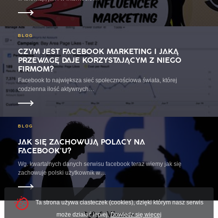
Prowadzimy kompleksową obsługę w social mediach. Oferujemy:
Budowanie wizerunku marki
Strategie obecności w Social Mediach
BLOG
Monitoring dyskusji
CZYM JEST FACEBOOK MARKETING I JAKĄ
Wsparcie obsługi klienta
PRZEWAGĘ DAJE KORZYSTAJĄCYM Z NIEGO
Wsparcie sprzedaży
FIRMOM?
Budowanie społeczności
Angażowanie fanów
Facebook to największa sieć społecznościowa świata, której
Sesje fotograficzne
codzienna ilość aktywnych…
Kampanie reklamowe
Buzz Marketing
Kampanie z blogerami
5. Jakie usługi oferujecie w social mediach?
BLOG
JAK SIĘ ZACHOWUJĄ POLACY NA
W ramach promocji w mediach społecznościowych opracowujemy
kompleksową strategię dla każdego klienta.
FACEBOOK'U?
Co dokładnie robimy?
Wg. kwartalnych danych serwisu facebook teraz wiemy jak się
zachowuje polski użytkownik w…
Strategia obecności w Social Media – tworzymy strategię
obecności w Social Mediach, identyfikujemy grupę docelową,
wyznaczamy cele komunikacyjne i biznesowe.
Ta strona używa ciasteczek (cookies), dzięki którym nasz serwis
Strategia komunikacji w Social Media – tworzymy strategię
Wezom
komunikacji, dobieramy odpowiednie narzędzia, określamy budżet i
może działać lepiej.
Dowiedz się więcej