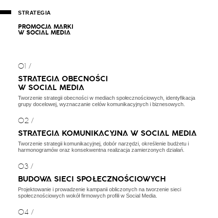
STRATEGIA
P
R
O
M
O
C
J
A
M
A
R
K
I
W
S
O
C
I
A
L
M
E
D
I
A
01 /
STRATEGIA OBECNOŚCI
W SOCIAL MEDIA
Tworzenie strategii obecności w mediach społecznościowych, identyfikacja
grupy docelowej, wyznaczanie celów komunikacyjnych i biznesowych.
02 /
STRATEGIA KOMUNIKACYJNA W SOCIAL MEDIA
Tworzenie strategii komunikacyjnej, dobór narzędzi, określenie budżetu i
harmonogramów oraz konsekwentna realizacja zamierzonych działań.
03 /
BUDOWA SIECI SPOŁECZNOŚCIOWYCH
Projektowanie i prowadzenie kampanii obliczonych na tworzenie sieci
społecznościowych wokół firmowych profili w Social Media.
04 /