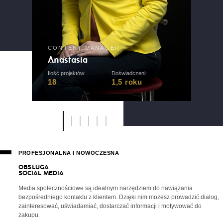
CONTENT MANAGER
Anastasia
Ilość projektów:
Doświadczeni:
18
1,5 roku
PROFESJONALNA I NOWOCZESNA
O
B
S
Ł
U
G
A
S
O
C
I
A
L
M
E
D
I
A
Media społecznościowe są idealnym narzędziem do nawiązania
bezpośredniego kontaktu z klientem. Dzięki nim możesz prowadzić dialog,
zainteresować, uświadamiać, dostarczać informacji i motywować do
zakupu.