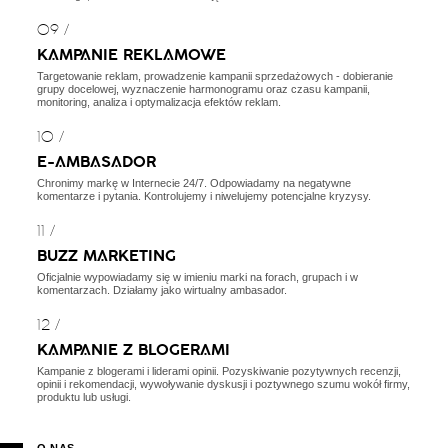
09 /
KAMPANIE REKLAMOWE
Targetowanie reklam, prowadzenie kampanii sprzedażowych - dobieranie
grupy docelowej, wyznaczenie harmonogramu oraz czasu kampanii,
monitoring, analiza i optymalizacja efektów reklam.
10 /
E-AMBASADOR
Chronimy markę w Internecie 24/7. Odpowiadamy na negatywne
komentarze i pytania. Kontrolujemy i niwelujemy potencjalne kryzysy.
11 /
BUZZ MARKETING
Oficjalnie wypowiadamy się w imieniu marki na forach, grupach i w
komentarzach. Działamy jako wirtualny ambasador.
12 /
KAMPANIE Z BLOGERAMI
Kampanie z blogerami i liderami opinii. Pozyskiwanie pozytywnych recenzji,
opinii i rekomendacji, wywoływanie dyskusji i poztywnego szumu wokół firmy,
produktu lub usługi.
O NAS