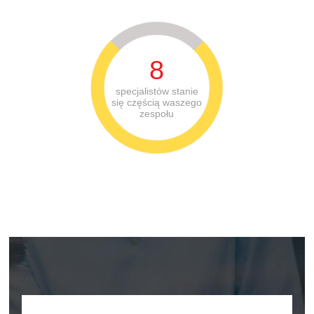
8
specjalistów stanie
się częścią waszego
zespołu