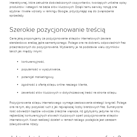
interaktywnej, która zatrudnia doświadczonych copywriterów, tworzących unikalne opisy
produktów i kategorii na bazie słów kluczowych. Dzięki temu serwisy notują one
szybkie i trwałe wzrosty w rankingu Google, przyczyniając się do zwiększenia
sprzedaży.
Szerokie pozycjonowanie treścią
Cena jaką proponujemy za pozycjonowanie sklepów internetowych zawiera
standardowo analizę jądra semantycznego. Polega ona na dobraniu odpowiednich fraz
przeznaczonych do pozycjonowania. Wybieramy je na podstawie wielu czynników
takich jak między innymi:
konkurencyjność,
popularność w wyszukiwarce,
potencjał marketingowy,
zgodność z ofertą sklepu online naszego klienta,
zawartość słów kluczowych w dotychczasowej treści na stronie sklepu.
Pozycjonowanie sklepu internetowego wymaga zastosowania strategii long-tail. Polega
ona na tym, aby pozyskać ruch z jak największej liczby branżowych fraz. Sumaryczna
ilość odwiedzin będzie wówczas znacznie większa, niż gdybyśmy jedynie na kilku
najbardziej konkurencyjnych słowach kluczowych oparli pozycjonowanie sklepów
internetowych. Koszt realizacji działań w ramach takiego podejścia jest zarazem
zdecydowanie niższy.