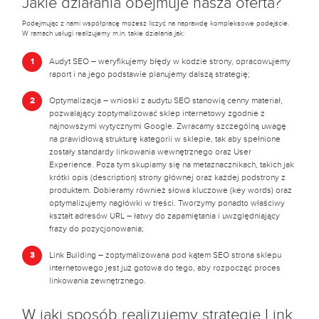
Jakie działania obejmuje nasza oferta?
Podejmując z nami współpracę możesz liczyć na naprawdę kompleksowe podejście.
W ramach usługi realizujemy m.in. takie działania jak:
Audyt SEO – weryfikujemy błędy w kodzie strony, opracowujemy
raport i na jego podstawie planujemy dalszą strategię;
Optymalizacja – wnioski z audytu SEO stanowią cenny materiał,
pozwalający zoptymalizować sklep internetowy zgodnie z
najnowszymi wytycznymi Google. Zwracamy szczególną uwagę
na prawidłową strukturę kategorii w sklepie, tak aby spełnione
zostały standardy linkowania wewnętrznego oraz User
Experience. Poza tym skupiamy się na metaznacznikach, takich jak
krótki opis (description) strony głównej oraz każdej podstrony z
produktem. Dobieramy również słowa kluczowe (key words) oraz
optymalizujemy nagłówki w treści. Tworzymy ponadto właściwy
kształt adresów URL – łatwy do zapamiętania i uwzględniający
frazy do pozycjonowania;
Link Building – zoptymalizowana pod kątem SEO strona sklepu
internetowego jest już gotowa do tego, aby rozpocząć proces
linkowania zewnętrznego.
W jaki sposób realizujemy strategię Link