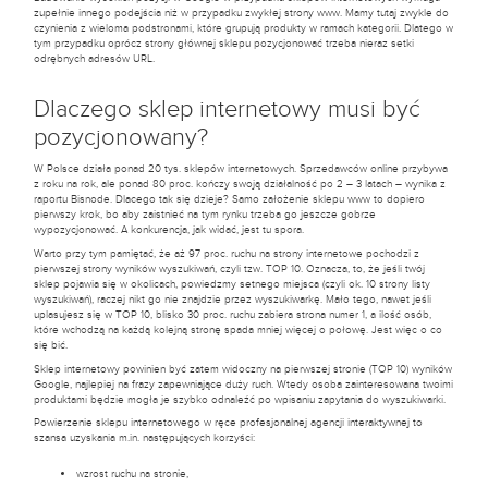
zupełnie innego podejścia niż w przypadku zwykłej strony www. Mamy tutaj zwykle do
czynienia z wieloma podstronami, które grupują produkty w ramach kategorii. Dlatego w
tym przypadku oprócz strony głównej sklepu pozycjonować trzeba nieraz setki
odrębnych adresów URL.
Dlaczego sklep internetowy musi być
pozycjonowany?
W Polsce działa ponad 20 tys. sklepów internetowych. Sprzedawców online przybywa
z roku na rok, ale ponad 80 proc. kończy swoją działalność po 2 – 3 latach – wynika z
raportu Bisnode. Dlacego tak się dzieje? Samo założenie sklepu www to dopiero
pierwszy krok, bo aby zaistnieć na tym rynku trzeba go jeszcze gobrze
wypozycjonować. A konkurencja, jak widać, jest tu spora.
Warto przy tym pamiętać, że aż 97 proc. ruchu na strony internetowe pochodzi z
pierwszej strony wyników wyszukiwań, czyli tzw. TOP 10. Oznacza, to, że jeśli twój
sklep pojawia się w okolicach, powiedzmy setnego miejsca (czyli ok. 10 strony listy
wyszukiwań), raczej nikt go nie znajdzie przez wyszukiwarkę. Mało tego, nawet jeśli
uplasujesz się w TOP 10, blisko 30 proc. ruchu zabiera strona numer 1, a ilość osób,
które wchodzą na każdą kolejną stronę spada mniej więcej o połowę. Jest więc o co
się bić.
Sklep internetowy powinien być zatem widoczny na pierwszej stronie (TOP 10) wyników
Google, najlepiej na frazy zapewniające duży ruch. Wtedy osoba zainteresowana twoimi
produktami będzie mogła je szybko odnaleźć po wpisaniu zapytania do wyszukiwarki.
Powierzenie sklepu internetowego w ręce profesjonalnej agencji interaktywnej to
szansa uzyskania m.in. następujących korzyści:
wzrost ruchu na stronie,