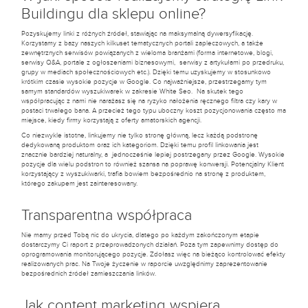
Buildingu dla sklepu online?
Pozyskujemy linki z różnych źródeł, stawiając na maksymalną dywersyfikację.
Korzystamy z bazy naszych kilkuset tematycznych portali zapleczowych, a także
zewnętrznych serwisów powiązanych z wieloma branżami (forma internetowe, blogi,
serwisy Q&A, portale z ogłoszeniami biznesowymi, serwisy z artykułami po przedruku,
grupy w mediach społecznościowych etc.). Dzięki temu uzyskujemy w stosunkowo
krótkim czasie wysokie pozycje w Google. Co najważniejsze, przestrzegamy tym
samym standardów wyszukiwarek w zakresie White Seo. Na skutek tego
współpracując z nami nie narażasz się na ryzyko nałożenia ręcznego filtra czy kary w
postaci trwałego bana. A przecież tego typu uboczny koszt pozycjonowania często ma
miejsce, kiedy firmy korzystają z oferty amatorskich agencji.
Co niezwykle istotne, linkujemy nie tylko stronę główną, lecz każdą podstronę
dedykowaną produktom oraz ich kategoriom. Dzięki temu profil linkowania jest
znacznie bardziej naturalny, a jednocześnie lepiej postrzegany przez Google. Wysokie
pozycje dla wielu podstron to również szansa na poprawę konwersji. Potencjalny Klient
korzystający z wyszukiwarki, trafia bowiem bezpośrednio na stronę z produktem,
którego zakupem jest zainteresowany.
Transparentna współpraca
Nie mamy przed Tobą nic do ukrycia, dlatego po każdym zakończonym etapie
dostarczymy Ci raport z przeprowadzonych działań. Poza tym zapewnimy dostęp do
oprogramowania monitorującego pozycje. Zdołasz więc na bieżąco kontrolować efekty
realizowanych prac. Na Twoje życzenie w raporcie uwzględnimy zaprezentowanie
bezpośrednich źródeł zamieszczania linków.
Jak content marketing wspiera