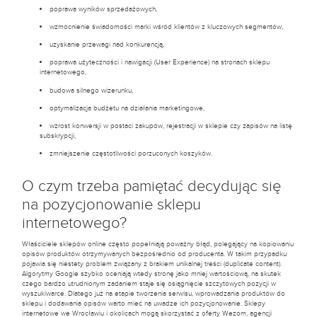
poprawa wyników sprzedażowych,
wzmocnienie świadomości marki wśród klientów z kluczowych segmentów,
uzyskanie przewagi nad konkurencją,
poprawa użyteczności i nawigacji (User Experience) na stronach sklepu
internetowego,
budowa silnego wizerunku,
optymalizacja budżetu na działania marketingowe,
wzrost konwersji w postaci zakupów, rejestracji w sklepie czy zapisów na listę
subskrypcji,
zmniejszenie częstotliwości porzuconych koszyków.
O czym trzeba pamiętać decydując się
na pozycjonowanie sklepu
internetowego?
Właściciele sklepów online często popełniają poważny błąd, polegający na kopiowaniu
opisów produktów otrzymywanych bezpośrednio od producenta. W takim przypadku
pojawia się niestety problem związany z brakiem unikalnej treści (duplicate content).
Algorytmy Google szybko oceniają wtedy stronę jako mniej wartościową, na skutek
czego bardzo utrudnionym zadaniem staje się osiągnięcie szczytowych pozycji w
wyszukiwarce. Dlatego już na etapie tworzenia serwisu, wprowadzania produktów do
sklepu i dodawania opisów warto mieć na uwadze ich pozycjonowanie. Sklepy
internetowe we Wrocławiu i okolicach mogą skorzystać z oferty Wezom, agencji