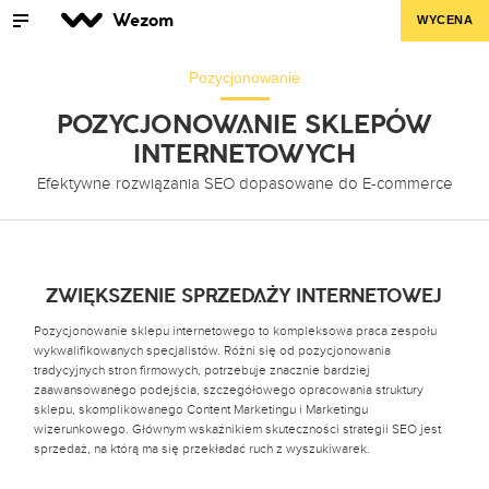
Wezom
WYCENA
Pozycjonowanie
POZYCJONOWANIE SKLEPÓW
INTERNETOWYCH
Efektywne rozwiązania SEO dopasowane do E-commerce
ZWIĘKSZENIE SPRZEDAŻY INTERNETOWEJ
Pozycjonowanie sklepu internetowego to kompleksowa praca zespołu
wykwalifikowanych specjalistów. Różni się od pozycjonowania
tradycyjnych stron firmowych, potrzebuje znacznie bardziej
zaawansowanego podejścia, szczegółowego opracowania struktury
sklepu, skomplikowanego Content Marketingu i Marketingu
wizerunkowego. Głównym wskaźnikiem skuteczności strategii SEO jest
sprzedaż, na którą ma się przekładać ruch z wyszukiwarek.