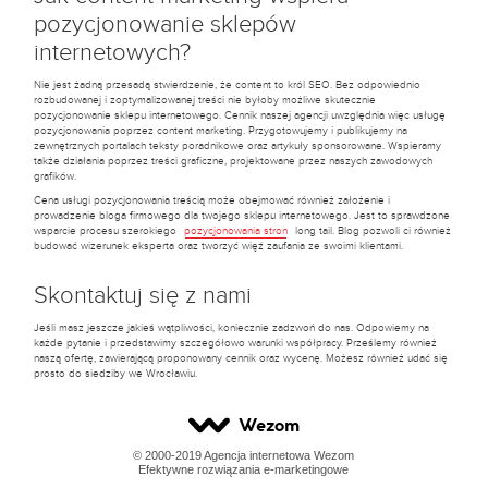
pozycjonowanie sklepów
internetowych?
Nie jest żadną przesadą stwierdzenie, że content to król SEO. Bez odpowiednio
rozbudowanej i zoptymalizowanej treści nie byłoby możliwe skutecznie
pozycjonowanie sklepu internetowego. Cennik naszej agencji uwzględnia więc usługę
pozycjonowania poprzez content marketing. Przygotowujemy i publikujemy na
zewnętrznych portalach teksty poradnikowe oraz artykuły sponsorowane. Wspieramy
także działania poprzez treści graficzne, projektowane przez naszych zawodowych
grafików.
Cena usługi pozycjonowania treścią może obejmować również założenie i
prowadzenie bloga firmowego dla twojego sklepu internetowego. Jest to sprawdzone
wsparcie procesu szerokiego
pozycjonowania stron
long tail. Blog pozwoli ci również
budować wizerunek eksperta oraz tworzyć więź zaufania ze swoimi klientami.
Skontaktuj się z nami
Jeśli masz jeszcze jakieś wątpliwości, koniecznie zadzwoń do nas. Odpowiemy na
każde pytanie i przedstawimy szczegółowo warunki współpracy. Prześlemy również
naszą ofertę, zawierającą proponowany cennik oraz wycenę. Możesz również udać się
prosto do siedziby we Wrocławiu.
Wezom
© 2000-2019 Agencja internetowa Wezom
Efektywne rozwiązania e-marketingowe