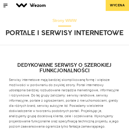
Wezom
WYCENA
Strony WWW
PORTALE I SERWISY INTERNETOWE
DEDYKOWANE SERWISY O SZEROKIEJ
FUNKCJONALNOŚCI
Serwisy internetowe mają bardziej skomplikowaną formę i większe
możliwości w porównaniu do zwykłej strony. Portal internetowy
udostępnia bardziej rozbudowane narzędzia marketingowe, informacyjne
i rozrywkowe. Do tej grupy zaliczamy: serwisy randkowe, serwisy
informacyjne, portale z ogłoszeniami, portale z nieruchomościami, giełdy
dla różnych branż, serwisy aukcyjne itd. Posiadamy wieloletnie
doświadczenie w tworzeniu podobnych portali. Projektując je,
analizujemy grupę docelową klienta, cele i oczekiwania. Wykonujemy
projektowanie funkcjonalne oraz specyfikację techniczną projektu, a jego
poziom zaawansowania ogranicza tylko fantazja zamawiającego.