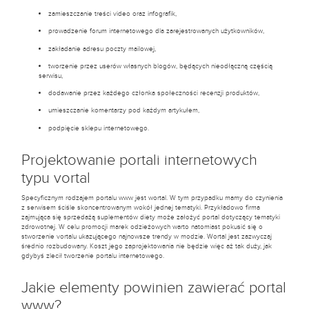
zamieszczanie treści video oraz infografik,
prowadzenie forum internetowego dla zarejestrowanych użytkowników,
zakładanie adresu poczty mailowej,
tworzenie przez userów własnych blogów, będących nieodłączną częścią
serwisu,
dodawanie przez każdego członka społeczności recenzji produktów,
umieszczanie komentarzy pod każdym artykułem,
podpięcie sklepu internetowego.
Projektowanie portali internetowych
typu vortal
Specyficznym rodzajem portalu www jest wortal. W tym przypadku mamy do czynienia
z serwisem ściśle skoncentrowanym wokół jednej tematyki. Przykładowo firma
zajmująca się sprzedażą suplementów diety może założyć portal dotyczący tematyki
zdrowotnej. W celu promocji marek odzieżowych warto natomiast pokusić się o
stworzenie vortalu ukazującego najnowsze trendy w modzie. Wortal jest zazwyczaj
średnio rozbudowany. Koszt jego zaprojektowania nie będzie więc aż tak duży, jak
gdybyś zlecił tworzenie portalu internetowego.
Jakie elementy powinien zawierać portal
www?