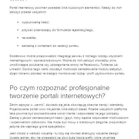
Portal internetowy powinien posiadać kilka kluczowych elementów. Należy do nich
zaliczyć przede wszystkim:
wyszukiwarkę treści,
przycisk przenoszący do formularza rejestracyjnego,
newsletter,
zakładkę z kontaktem do redakcji portalu.
Dodatkowo można przeprowadzić integrację serwisu z różnego rodzaju wtyczkami
marketingowymi i społecznościowymi. Można do nich zaliczyć chociażby okno
umożliwiające polubienie czy udostępnienie strony na Facebooku, Twitterze lub
Linkedin. Oprócz tego warto rozważyć możliwość zainstalowania modułu statystyk,
dzięki któremu zdołasz na bieżąco monitorować liczbę i profil użytkowników portalu.
Po czym rozpoznać profesjonalne
tworzenie portali internetowych?
Zanim zajrzysz w „cennik”, dowiedz się jakie obowiązują obecnie trendy i standardy.
Projektowanie portali www ma jednak kilka stałych zasad. Przede wszystkim platforma
taka powinna być skoncentrowana wokół klienta i odpowiadać na jego potrzeby.
Zadbaj o jakość zamieszczanych treści i język, który będzie odpowiadał możliwościom
i oczekiwaniom odbiorców. Nie może być mowy o branżowym żargonie, zrozumiałym
jedynie dla wąskiego grona specjalistów.
Jeśli chodzi o wartość wizualną - tu liczy się również atrakcyjny wizualnie design.
Uważaj jednak, aby nie przesadzić ze zbyt dużą ilością grafik, które utrudniają