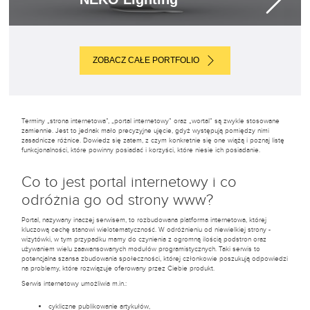
ZOBACZ CAŁE PORTFOLIO
Terminy „strona internetowa”, „portal internetowy” oraz „wortal” są zwykle stosowane
zamiennie. Jest to jednak mało precyzyjne ujęcie, gdyż występują pomiędzy nimi
zasadnicze różnice. Dowiedz się zatem, z czym konkretnie się one wiążą i poznaj listę
funkcjonalności, które powinny posiadać i korzyści, które niesie ich posiadanie.
Co to jest portal internetowy i co
odróżnia go od strony www?
Portal, nazywany inaczej serwisem, to rozbudowana platforma internetowa, której
kluczową cechę stanowi wielotematyczność. W odróżnieniu od niewielkiej strony -
wizytówki, w tym przypadku mamy do czynienia z ogromną ilością podstron oraz
używaniem wielu zaawansowanych modułów programistycznych. Taki serwis to
potencjalna szansa zbudowania społeczności, której członkowie poszukują odpowiedzi
na problemy, które rozwiązuje oferowany przez Ciebie produkt.
Serwis internetowy umożliwia m.in.:
cykliczne publikowanie artykułów,