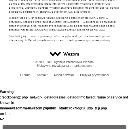
do tego, aby projektowane przez nas serwisy spełniały wszelkie standardy User
Experience. Jesteśmy ponadto w stanie stworzyć aplikację mobilną do obsługi portalu
z poziomu smartfonów i tabletów z systemem iOS oraz Android.
Wezom już od 17 lat realizuje usługę tworzenia portali internetowych. Cennik w
przypadku każdego projektu jest ustalany indywidualnie – w zależności od trudności i
czasochłonności prac. Możesz być jednak pewien, że zaproponowana cena będzie
znacznie niższa od konkurencji, która również oferuje tworzenie portali www.
Skontaktuj się z nami, odpowiemy na każde pytanie dotyczące tworzenia portali
internetowych. Cennik przedstawimy razem z ofertą przesłaną na adres mailowy.
Wezom
© 2000-2019 Agencja internetowa Wezom
Efektywne rozwiązania e-marketingowe
O firme
Kontakt
Mapa serwisu
Polityka prywatnosci
Warning
: fsockopen(): php_network_getaddresses: getaddrinfo failed: Name or service not
known in
/home/wezom/web/wezom.pl/public_html/clickfrogru_udp_tcp.php
on line
62