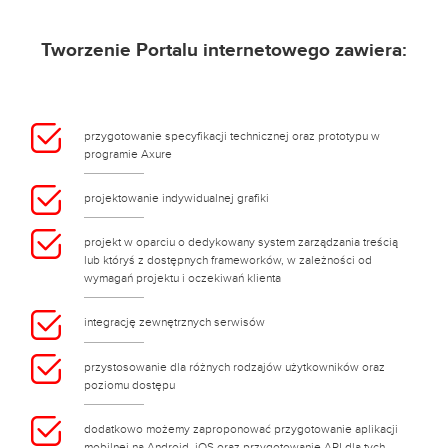
Tworzenie Portalu internetowego zawiera:
przygotowanie specyfikacji technicznej oraz prototypu w
programie Axure
projektowanie indywidualnej grafiki
projekt w oparciu o dedykowany system zarządzania treścią
lub któryś z dostępnych frameworków, w zależności od
wymagań projektu i oczekiwań klienta
integrację zewnętrznych serwisów
przystosowanie dla różnych rodzajów użytkowników oraz
poziomu dostępu
dodatkowo możemy zaproponować przygotowanie aplikacji
mobilnej na Android, iOS oraz przygotowanie API dla tych