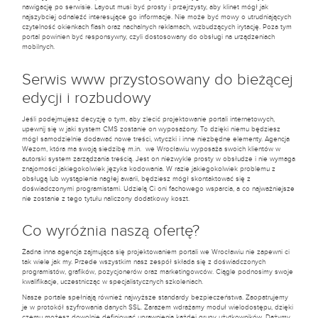
nawigację po serwisie. Layout musi być prosty i przejrzysty, aby klinet mógł jak
najszybciej odnaleźć interesujące go informacje. Nie może być mowy o utrudniających
czytelność okienkach flash oraz nachalnych reklamach, wzbudzących irytację. Poza tym
portal powinien być responsywny, czyli dostosowany do obsługi na urządzeniach
mobilnych.
Serwis www przystosowany do bieżącej
edycji i rozbudowy
Jeśli podejmujesz decyzję o tym, aby zlecić projektowanie portali internetowych,
upewnij się w jaki system CMS zostanie on wyposażony. To dzięki niemu będziesz
mógł samodzielnie dodawać nowe treści, wtyczki i inne niezbędne elementy. Agencja
Wezom, która ma swoją siedzibę m.in. we Wrocławiu wyposaża swoich klientów w
autorski system zarządzania treścią. Jest on niezwykle prosty w obsłudze i nie wymaga
znajomości jakiegokolwiek języka kodowania. W razie jakiegokolwiek problemu z
obsługą lub wystąpienia nagłej awarii, będziesz mógł skontaktować się z
doświadczonymi programistami. Udzielą Ci oni fachowego wsparcia, a co najważniejsze
nie zostanie z tego tytułu naliczony dodatkowy koszt.
Co wyróżnia naszą ofertę?
Żadna inna agencja zajmująca się projektowaniem portali we Wrocławiu nie zapewni ci
tak wiele jak my. Przede wszystkim nasz zespół składa się z doświadczonych
programistów, grafików, pozycjonerów oraz marketingowców. Ciągle podnosimy swoje
kwalifikacje, uczestnicząc w specjalistycznych szkoleniach.
Nasze portale spełniają również najwyższe standardy bezpieczeństwa. Zaopatrujemy
je w protokół szyfrowania danych SSL. Zarazem wdrażamy moduł wielodostępu, dzięki
czemu możesz dowolnie definiować uprawnienia każdej grupy użytkowników. Dążymy