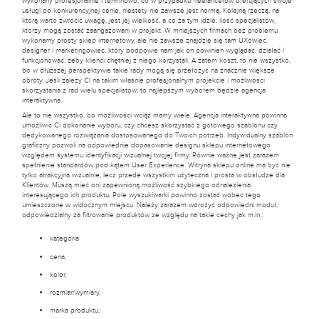
wykonany profesjonalnie i terminowo, co w przypadku freelancerów oferujących swoje
usługi po konkurencyjnej cenie, niestety nie zawsze jest normą. Kolejną rzeczą, na
którą warto zwrócić uwagę, jest jej wielkość, a co za tym idzie, ilość specjalistów,
którzy mogą zostać zaangażowani w projekt. W mniejszych firmach bez problemu
wykonamy prosty sklep internetowy, ale nie zawsze znajdzie się tam UXowiec,
designer i marketingowiec, który podpowie nam jak on powinien wyglądać, działać i
funkcjonować, żeby klienci chętniej z niego korzystali. A zatem koszt, to nie wszystko,
bo w dłuższej perspektywie takie rady mogą się przełożyć na znacznie większe
obroty. Jeśli zależy CI na takim właśnie profesjonalnym projekcie i możliwości
skorzystania z rad wielu specjalistów, to najlepszym wyborem będzie agencja
interaktywna.
Ale to nie wszystko, bo możliwości wciąż mamy wiele. Agencja interaktywna powinna
umożliwić Ci dokonanie wyboru, czy chcesz skorzystać z gotowego szablonu czy
dedykowanego rozwiązania dostosowanego do Twoich potrzeb. Indywidualny szablon
graficzny pozwoli na odpowiednie dopasowanie designu sklepu internetowego
względem systemu identyfikacji wizualnej twojej firmy. Równie ważne jest zarazem
spełnienie standardów pod kątem User Experience. Witryna sklepu online ma być nie
tylko atrakcyjna wizualnie, lecz przede wszystkim użyteczna i prosta w obsłudze dla
Klientów. Muszą mieć oni zapewnioną możliwość szybkiego odnalezienia
interesującego ich produktu. Pole wyszukiwarki powinno zostać wobec tego
umieszczone w widocznym miejscu. Należy zarazem wdrożyć odpowiedni moduł,
odpowiedzialny za filtrowanie produktów ze względu na takie cechy jak m.in.:
kategoria
cena,
kolor,
rozmiar/wymiary,
marka produktu;