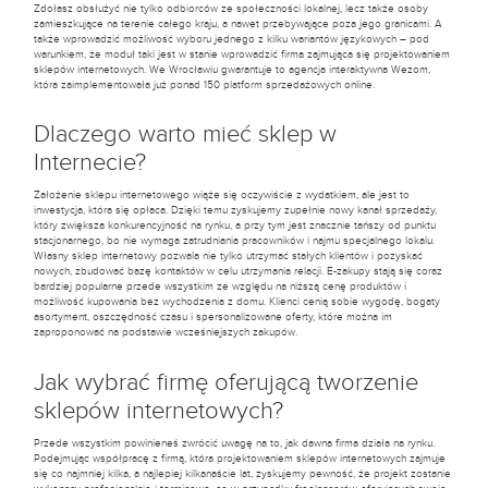
Zdołasz obsłużyć nie tylko odbiorców ze społeczności lokalnej, lecz także osoby
zamieszkujące na terenie całego kraju, a nawet przebywające poza jego granicami. A
także wprowadzić możliwość wyboru jednego z kilku wariantów językowych – pod
warunkiem, że moduł taki jest w stanie wprowadzić firma zajmująca się projektowaniem
sklepów internetowych. We Wrocławiu gwarantuje to agencja interaktywna Wezom,
która zaimplementowała już ponad 150 platform sprzedażowych online.
Dlaczego warto mieć sklep w
Internecie?
Założenie sklepu internetowego wiąże się oczywiście z wydatkiem, ale jest to
inwestycja, która się opłaca. Dzięki temu zyskujemy zupełnie nowy kanał sprzedaży,
który zwiększa konkurencyjność na rynku, a przy tym jest znacznie tańszy od punktu
stacjonarnego, bo nie wymaga zatrudniania pracowników i najmu specjalnego lokalu.
Własny sklep internetowy pozwala nie tylko utrzymać stałych klientów i pozyskać
nowych, zbudować bazę kontaktów w celu utrzymania relacji. E-zakupy stają się coraz
bardziej popularne przede wszystkim ze względu na niższą cenę produktów i
możliwość kupowania bez wychodzenia z domu. Klienci cenią sobie wygodę, bogaty
asortyment, oszczędność czasu i spersonalizowane oferty, które można im
zaproponować na podstawie wcześniejszych zakupów.
Jak wybrać firmę oferującą tworzenie
sklepów internetowych?
Przede wszystkim powinieneś zwrócić uwagę na to, jak dawna firma działa na rynku.
Podejmując współpracę z firmą, która projektowaniem sklepów internetowych zajmuje
się co najmniej kilka, a najlepiej kilkanaście lat, zyskujemy pewność, że projekt zostanie