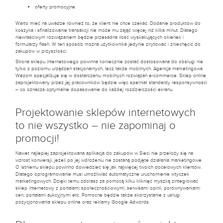
oferty promocyjne.
Warto mieć na uwadze również to, że klient nie chce czekać. Dodanie produktów do
koszyka i sfinalizowanie transakcji nie może mu zająć więcej niż kilka minut. Dlatego
niewłaściwym rozwiązaniem będzie przesadna ilość wyskakujących okienek i
formularzy flash. W ten sposób można użytkownika jedynie zirytować i zniechęcić do
zakupów w przyszłości.
Strona sklepu internetowego powinna koniecznie zostać dostosowana do obsługi nie
tylko z poziomu urządzeń stacjonarnych, lecz także mobilnych. Agencja marketingowa
Wezom specjalizuje się w dostarczaniu mobilnych rozwiązań e-commerce. Sklep online
zaprojektowany przez jej pracowników będzie więc spełniał standardy responsywności
– co oznacza optymalne dopasowanie do każdej rozdzielczości ekranu.
Projektowanie sklepów internetowych
to nie wszystko – nie zapominaj o
promocji!
Nawet najlepiej zaprojektowana aplikacja do zakupów w Sieci nie przełoży się na
wzrost konwersji, jeżeli po jej wdrożeniu nie zostaną podjęte działania marketingowe.
O istnieniu sklepu powinno dowiedzieć się jak najwięcej twoich docelowych klientów.
Dlatego oprogramowanie musi umożliwiać automatyczne uruchomienie wtyczek
marketingowych. Dzięki temu zdołasz za pomocą kilku kliknięć myszką zintegrować
sklep internetowy z portalami społecznościowymi, serwisami opinii, porównywarkami
cen, portalami aukcyjnymi etc. Pomocne będzie także skorzystanie z usługi
pozycjonowania sklepu online oraz reklamy Google Adwords.