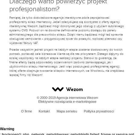
Dlaczego warto powierzyć projekt
profesjonalistom?
Pamiętaj, że tylko doświadczona agencja interaktywna zdoła zaprojektować
profesjonalny sklep internetowy. Jeżeli zdecydujesz się skorzystać z oferty agencji
interaktywnej Wezom, będziesz mógł dokonywać jego obsługi z użyciem autorskiego
systemu CMS. Pozwoli on na dowolne definiowanie poziomu dostępu do panelu
administracyjnego dla pracowników sklepu. Dzięki niemu będziesz mógł też sprawnie
obsługiwać zamówienia – przygotowywać towar do przesyłki, rozliczać płatności czy
wystawiać faktury VAT.
Przede wszystkim jednak projekt na każdym etapie zostanie dostosowany do twoich
potrzeb, ponieważ cele biznesowe klienta są dla nas priorytetem. Dlatego dążymy do
ścisłej współpracy na każdym etapie realizacji projektu. Stanowi to gwarancję, że
finalne efekty będą odpowiadały oczekiwaniom zarówno zamawiającego, jak i
użytkowników sklepu internetowego. Jeśli więc poszukujesz profesjonalnej agencji,
której oferta obejmuje tworzenie sklepów internetowych, we Wrocławiu, nie znajdziesz
lepszej firmy niż Wezom!
Wezom
© 2000-2019 Agencja internetowa Wezom
Efektywne rozwiązania e-marketingowe
O firme
Kontakt
Mapa serwisu
Polityka prywatnosci
Warning
: fsockopen(): php_network_getaddresses: getaddrinfo failed: Name or service not