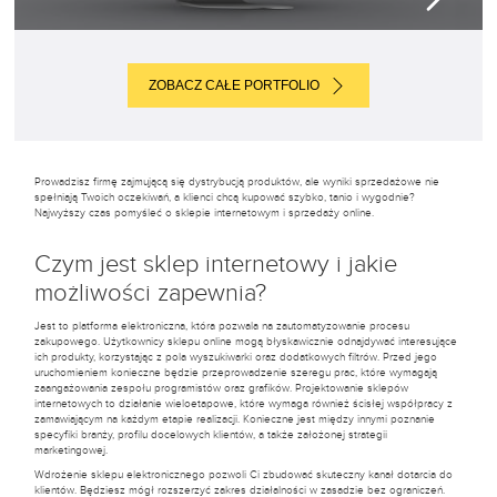
ZOBACZ CAŁE PORTFOLIO
Prowadzisz firmę zajmującą się dystrybucją produktów, ale wyniki sprzedażowe nie
spełniają Twoich oczekiwań, a klienci chcą kupować szybko, tanio i wygodnie?
Najwyższy czas pomyśleć o sklepie internetowym i sprzedaży online.
Czym jest sklep internetowy i jakie
możliwości zapewnia?
Jest to platforma elektroniczna, która pozwala na zautomatyzowanie procesu
zakupowego. Użytkownicy sklepu online mogą błyskawicznie odnajdywać interesujące
ich produkty, korzystając z pola wyszukiwarki oraz dodatkowych filtrów. Przed jego
uruchomieniem konieczne będzie przeprowadzenie szeregu prac, które wymagają
zaangażowania zespołu programistów oraz grafików. Projektowanie sklepów
internetowych to działanie wieloetapowe, które wymaga również ścisłej współpracy z
zamawiającym na każdym etapie realizacji. Konieczne jest między innymi poznanie
specyfiki branży, profilu docelowych klientów, a także założonej strategii
marketingowej.
Wdrożenie sklepu elektronicznego pozwoli Ci zbudować skuteczny kanał dotarcia do
klientów. Będziesz mógł rozszerzyć zakres działalności w zasadzie bez ograniczeń.