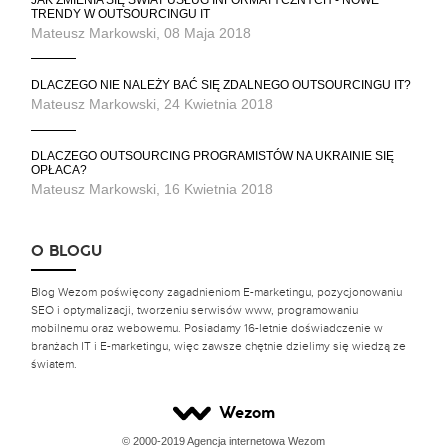
TRENDY W OUTSOURCINGU IT
Mateusz Markowski, 08 Maja 2018
DLACZEGO NIE NALEŻY BAĆ SIĘ ZDALNEGO OUTSOURCINGU IT?
Mateusz Markowski, 24 Kwietnia 2018
DLACZEGO OUTSOURCING PROGRAMISTÓW NA UKRAINIE SIĘ
OPŁACA?
Mateusz Markowski, 16 Kwietnia 2018
O BLOGU
Blog Wezom poświęcony zagadnieniom E-marketingu, pozycjonowaniu
SEO i optymalizacji, tworzeniu serwisów www, programowaniu
mobilnemu oraz webowemu. Posiadamy 16-letnie doświadczenie w
branżach IT i E-marketingu, więc zawsze chętnie dzielimy się wiedzą ze
światem.
Wezom
© 2000-2019 Agencja internetowa Wezom