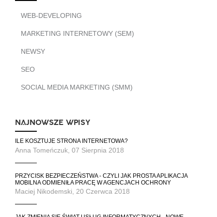
WEB-DEVELOPING
MARKETING INTERNETOWY (SEM)
NEWSY
SEO
SOCIAL MEDIA MARKETING (SMM)
NAJNOWSZE WPISY
ILE KOSZTUJE STRONA INTERNETOWA?
Anna Tomeńczuk, 07 Sierpnia 2018
PRZYCISK BEZPIECZEŃSTWA - CZYLI JAK PROSTA APLIKACJA
MOBILNA ODMIENIŁA PRACĘ W AGENCJACH OCHRONY
Maciej Nikodemski, 20 Czerwca 2018
JAK ZMIENIA SIĘ ŚWIAT USŁUG INFORMATYCZNYCH - NOWE