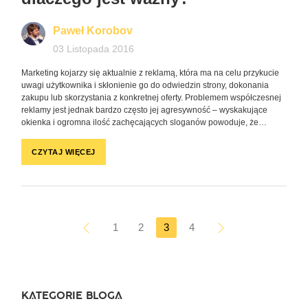
Paweł Korobov
03 Listopada 2016
Marketing kojarzy się aktualnie z reklamą, która ma na celu przykucie
uwagi użytkownika i skłonienie go do odwiedzin strony, dokonania
zakupu lub skorzystania z konkretnej oferty. Problemem współczesnej
reklamy jest jednak bardzo często jej agresywność – wyskakujące
okienka i ogromna ilość zachęcających sloganów powoduje, że…
CZYTAJ WIĘCEJ
1
2
3
4
KATEGORIE BLOGA